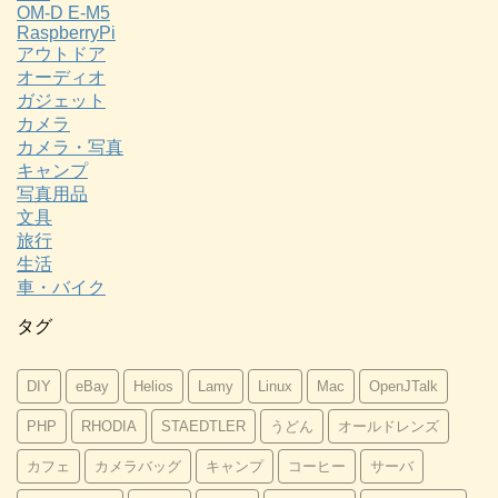
OM-D E-M5
RaspberryPi
アウトドア
オーディオ
ガジェット
カメラ
カメラ・写真
キャンプ
写真用品
文具
旅行
生活
車・バイク
タグ
DIY
eBay
Helios
Lamy
Linux
Mac
OpenJTalk
PHP
RHODIA
STAEDTLER
うどん
オールドレンズ
カフェ
カメラバッグ
キャンプ
コーヒー
サーバ