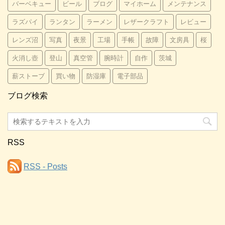
バーベキュー
ビール
ブログ
マイホーム
メンテナンス
ラズパイ
ランタン
ラーメン
レザークラフト
レビュー
レンズ沼
写真
夜景
工場
手帳
故障
文房具
桜
火消し壺
登山
真空管
腕時計
自作
茨城
薪ストーブ
買い物
防湿庫
電子部品
ブログ検索
RSS
RSS - Posts