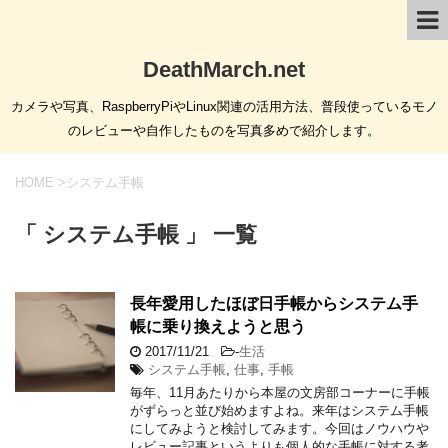
DeathMarch.net
カメラや写真、RaspberryPiやLinux関連の活用方法、普段使っているモノ
のレビューや自作したものを写真多めで紹介します。
HOME
>
システム手帳
「 システム手帳 」 一覧
長年愛用したほぼ日手帳からシステム手
帳に乗り換えようと思う
2017/11/21
-
生活
システム手帳
,
仕事
,
手帳
毎年、11月あたりから本屋の文房部コーナーに手帳
がずらっと並び始めますよね。来年はシステム手帳
にしてみようと検討してみます。今回はノウハウや
レビュー記事というよりも個人的な手帳に対する考