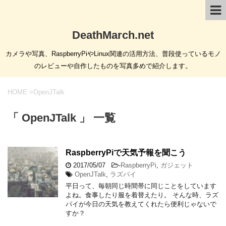
DeathMarch.net
カメラや写真、RaspberryPiやLinux関連の活用方法、普段使っているモノ
のレビューや自作したものを写真多めで紹介します。
HOME
>
OpenJTalk
「 OpenJTalk 」 一覧
RaspberryPiで天気予報を聞こう
2017/05/07
-
RaspberryPi
,
ガジェット
OpenJTalk
,
ラズパイ
平日って、毎朝同じ時間帯に同じことをしています
よね。食事したり服を着替えたり。 そんな時、ラズ
パイが今日の天気を教えてくれたら便利じゃないで
すか？