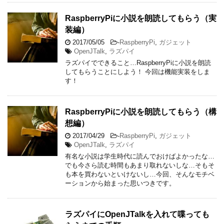
RaspberryPiに小説を朗読してもらう（実
装編）
2017/05/05
-
RaspberryPi
,
ガジェット
OpenJTalk
,
ラズパイ
ラズパイでできること…RaspberryPiに小説を朗読
してもらうことにしよう！ 今回は機能実装をしま
す！
RaspberryPiに小説を朗読してもらう（構
想編）
2017/04/29
-
RaspberryPi
,
ガジェット
OpenJTalk
,
ラズパイ
有名な小説は学生時代に読んでおけばよかったな…
でも今さら読む時間もあまり取れないしな…そもそ
も本を買わないといけないし…今回、そんなモチベ
ーションから始まった思いつきです。
ラズパイにOpenJTalkを入れて喋っても