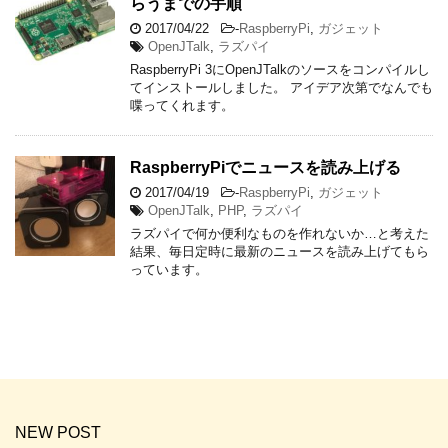
らうまでの手順
2017/04/22
-
RaspberryPi
,
ガジェット
OpenJTalk
,
ラズパイ
RaspberryPi 3にOpenJTalkのソースをコンパイルし
てインストールしました。 アイデア次第でなんでも
喋ってくれます。
RaspberryPiでニュースを読み上げる
2017/04/19
-
RaspberryPi
,
ガジェット
OpenJTalk
,
PHP
,
ラズパイ
ラズパイで何か便利なものを作れないか…と考えた
結果、毎日定時に最新のニュースを読み上げてもら
っています。
NEW POST