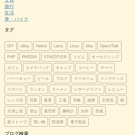
文具
旅行
生活
車・バイク
タグ
DIY
eBay
Helios
Lamy
Linux
Mac
OpenJTalk
PHP
RHODIA
STAEDTLER
うどん
オールドレンズ
カフェ
カメラバッグ
キャンプ
コーヒー
サーバ
バーベキュー
ビール
ブログ
マイホーム
メンテナンス
ラズパイ
ランタン
ラーメン
レザークラフト
レビュー
レンズ沼
写真
夜景
工場
手帳
故障
文房具
桜
火消し壺
登山
真空管
腕時計
自作
茨城
薪ストーブ
買い物
防湿庫
電子部品
ブログ検索