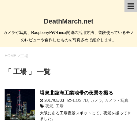
DeathMarch.net
カメラや写真、RaspberryPiやLinux関連の活用方法、普段使っているモノ
のレビューや自作したものを写真多めで紹介します。
HOME
>
工場
「 工場 」 一覧
堺泉北臨海工業地帯の夜景を撮る
2017/05/03
-
EOS 7D
,
カメラ
,
カメラ・写真
夜景
,
工場
大阪にある工場夜景スポットにて、夜景を撮ってき
ました。