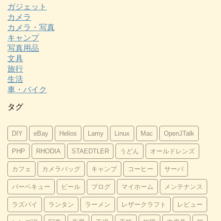
ガジェット
カメラ
カメラ・写真
キャンプ
写真用品
文具
旅行
生活
車・バイク
タグ
DIY
eBay
Helios
Lamy
Linux
Mac
OpenJTalk
PHP
RHODIA
STAEDTLER
うどん
オールドレンズ
カフェ
カメラバッグ
キャンプ
コーヒー
サーバ
バーベキュー
ビール
ブログ
マイホーム
メンテナンス
ラズパイ
ランタン
ラーメン
レザークラフト
レビュー