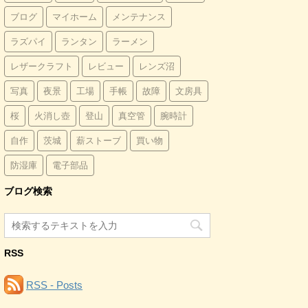
ブログ
マイホーム
メンテナンス
ラズパイ
ランタン
ラーメン
レザークラフト
レビュー
レンズ沼
写真
夜景
工場
手帳
故障
文房具
桜
火消し壺
登山
真空管
腕時計
自作
茨城
薪ストーブ
買い物
防湿庫
電子部品
ブログ検索
RSS
RSS - Posts