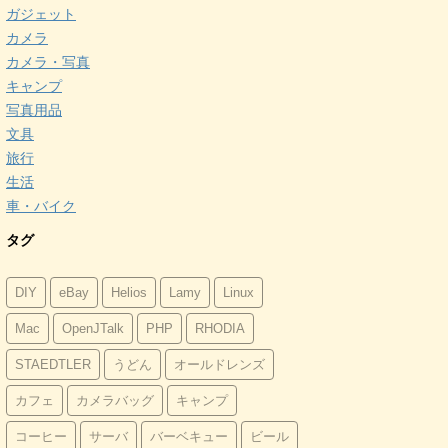
ガジェット
カメラ
カメラ・写真
キャンプ
写真用品
文具
旅行
生活
車・バイク
タグ
DIY
eBay
Helios
Lamy
Linux
Mac
OpenJTalk
PHP
RHODIA
STAEDTLER
うどん
オールドレンズ
カフェ
カメラバッグ
キャンプ
コーヒー
サーバ
バーベキュー
ビール