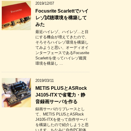
2019/12/07
Focusrite Scarlettでハイ
レゾ試聴環境を構築して
みた
最近ハイレゾ、ハイレゾ…と目
にする機会が増えてきたので、
そろそろハイレゾ環境を構築し
てみようと思い、オーディオイ
ンターフェースであるFocusrite
Scarlettを使ってハイレゾ鑑賞
環境を構築し …
2019/03/11
METIS PLUSとASRock
J4105-ITXで省電力・静
音録画サーバを作る
録画サーバのリプレースとし
て、METIS PLUSとASRock
J4105-ITXを使って自作サーバ
を構築したので紹介しようと思
います。ちなみに自作PC初体