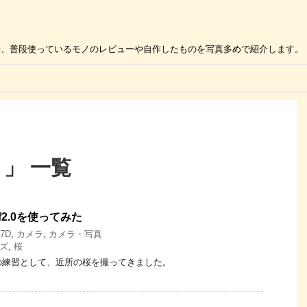
の活用方法、普段使っているモノのレビューや自作したものを写真多めで紹介します。
 」 一覧
mm f2.0を使ってみた
7D
,
カメラ
,
カメラ・写真
ズ
,
桜
mm f2.0の練習として、近所の桜を撮ってきました。