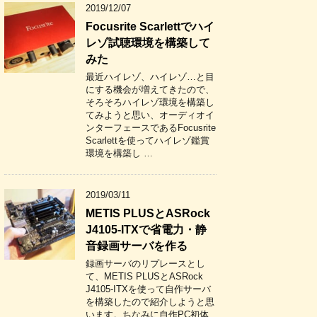
2019/12/07
Focusrite Scarlettでハイ
レゾ試聴環境を構築して
みた
最近ハイレゾ、ハイレゾ…と目
にする機会が増えてきたので、
そろそろハイレゾ環境を構築し
てみようと思い、オーディオイ
ンターフェースであるFocusrite
Scarlettを使ってハイレゾ鑑賞
環境を構築し …
2019/03/11
METIS PLUSとASRock
J4105-ITXで省電力・静
音録画サーバを作る
録画サーバのリプレースとし
て、METIS PLUSとASRock
J4105-ITXを使って自作サーバ
を構築したので紹介しようと思
います。ちなみに自作PC初体