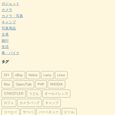
ガジェット
カメラ
カメラ・写真
キャンプ
写真用品
文具
旅行
生活
車・バイク
タグ
DIY
eBay
Helios
Lamy
Linux
Mac
OpenJTalk
PHP
RHODIA
STAEDTLER
うどん
オールドレンズ
カフェ
カメラバッグ
キャンプ
コーヒー
サーバ
バーベキュー
ビール