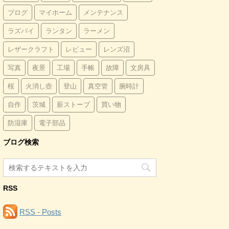
ブログ
マイホーム
メンテナンス
ラズパイ
ランタン
ラーメン
レザークラフト
レビュー
レンズ沼
写真
夜景
工場
手帳
故障
文房具
桜
火消し壺
登山
真空管
腕時計
自作
茨城
薪ストーブ
買い物
防湿庫
電子部品
ブログ検索
RSS
RSS - Posts