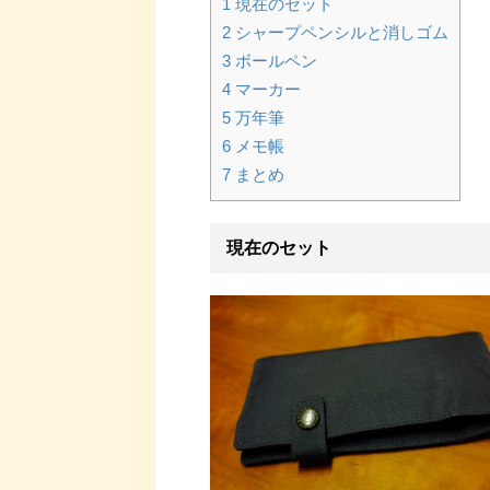
1
現在のセット
2
シャープペンシルと消しゴム
3
ボールペン
4
マーカー
5
万年筆
6
メモ帳
7
まとめ
現在のセット