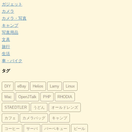
ガジェット
カメラ
カメラ・写真
キャンプ
写真用品
文具
旅行
生活
車・バイク
タグ
DIY
eBay
Helios
Lamy
Linux
Mac
OpenJTalk
PHP
RHODIA
STAEDTLER
うどん
オールドレンズ
カフェ
カメラバッグ
キャンプ
コーヒー
サーバ
バーベキュー
ビール