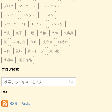
ブログ
マイホーム
メンテナンス
ラズパイ
ランタン
ラーメン
レザークラフト
レビュー
レンズ沼
写真
夜景
工場
手帳
故障
文房具
桜
火消し壺
登山
真空管
腕時計
自作
茨城
薪ストーブ
買い物
防湿庫
電子部品
ブログ検索
RSS
RSS - Posts