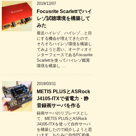
2019/12/07
Focusrite Scarlettでハイ
レゾ試聴環境を構築して
みた
最近ハイレゾ、ハイレゾ…と目
にする機会が増えてきたので、
そろそろハイレゾ環境を構築し
てみようと思い、オーディオイ
ンターフェースであるFocusrite
Scarlettを使ってハイレゾ鑑賞
環境を構築し …
2019/03/11
METIS PLUSとASRock
J4105-ITXで省電力・静
音録画サーバを作る
録画サーバのリプレースとし
て、METIS PLUSとASRock
J4105-ITXを使って自作サーバ
を構築したので紹介しようと思
います。ちなみに自作PC初体