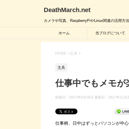
DeathMarch.net
カメラや写真、RaspberryPiやLinux関連
ホーム
当ブログについて
HOME
>
文具
>
文具
仕事中でもメモが
投稿日：2017年4月16日 更新日：
2017年11月
仕事柄、日中はずっとパソコンが中心