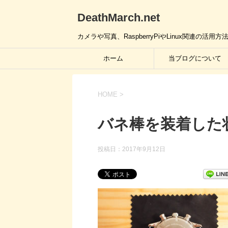
DeathMarch.net
カメラや写真、RaspberryPiやLinux関連
ホーム
当ブログについて
HOME
>
バネ棒を装着した
投稿日：
2017年9月12日