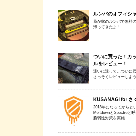
ルンバのオフィシ
我が家のルンバで無料
帰ってきたよ！
ついに買った！カッコ
ルをレビュー！
迷いに迷って…ついに買い
さっそくレビューしよ
KUSANAGI for 
2018年になってからと
MeltdownとSpec
脆弱性対策を実施 …