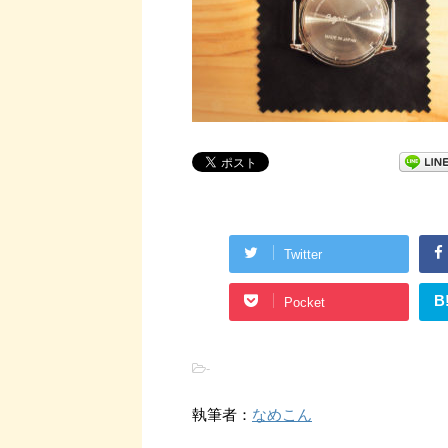
Twitter
B
Pocket
-
執筆者：
なめこん