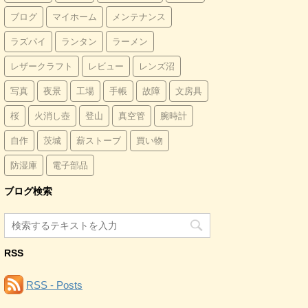
ブログ
マイホーム
メンテナンス
ラズパイ
ランタン
ラーメン
レザークラフト
レビュー
レンズ沼
写真
夜景
工場
手帳
故障
文房具
桜
火消し壺
登山
真空管
腕時計
自作
茨城
薪ストーブ
買い物
防湿庫
電子部品
ブログ検索
RSS
RSS - Posts