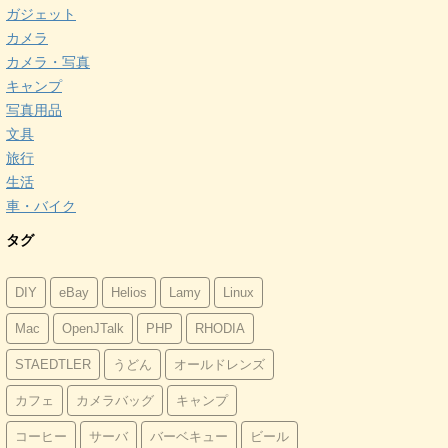
ガジェット
カメラ
カメラ・写真
キャンプ
写真用品
文具
旅行
生活
車・バイク
タグ
DIY
eBay
Helios
Lamy
Linux
Mac
OpenJTalk
PHP
RHODIA
STAEDTLER
うどん
オールドレンズ
カフェ
カメラバッグ
キャンプ
コーヒー
サーバ
バーベキュー
ビール