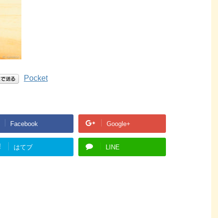
Pocket
Facebook
Google+
!
はてブ
LINE