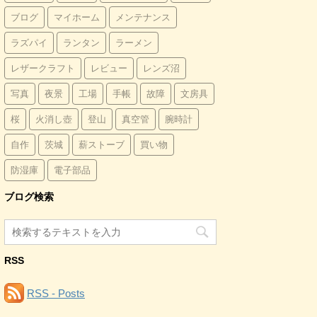
ブログ
マイホーム
メンテナンス
ラズパイ
ランタン
ラーメン
レザークラフト
レビュー
レンズ沼
写真
夜景
工場
手帳
故障
文房具
桜
火消し壺
登山
真空管
腕時計
自作
茨城
薪ストーブ
買い物
防湿庫
電子部品
ブログ検索
RSS
RSS - Posts