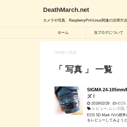
DeathMarch.net
カメラや写真、RaspberryPiやLinux関連
ホーム
当ブログについて
HOME
>
写真
「 写真 」 一覧
SIGMA 24-10
ズ！
2018/02/28
-
EOS 
レビュー
,
レンズ沼
,
EOS 5D Mark I
をレビューしてみよう