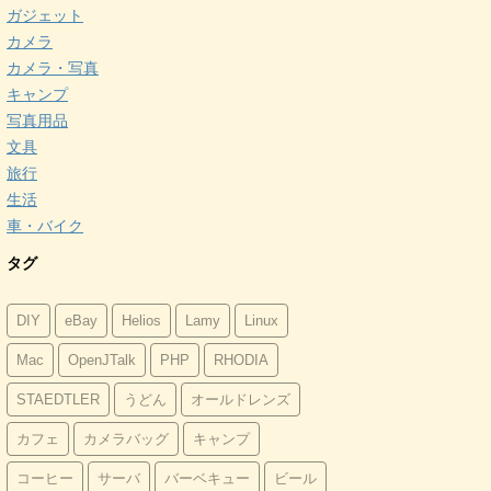
ガジェット
カメラ
カメラ・写真
キャンプ
写真用品
文具
旅行
生活
車・バイク
タグ
DIY
eBay
Helios
Lamy
Linux
Mac
OpenJTalk
PHP
RHODIA
STAEDTLER
うどん
オールドレンズ
カフェ
カメラバッグ
キャンプ
コーヒー
サーバ
バーベキュー
ビール