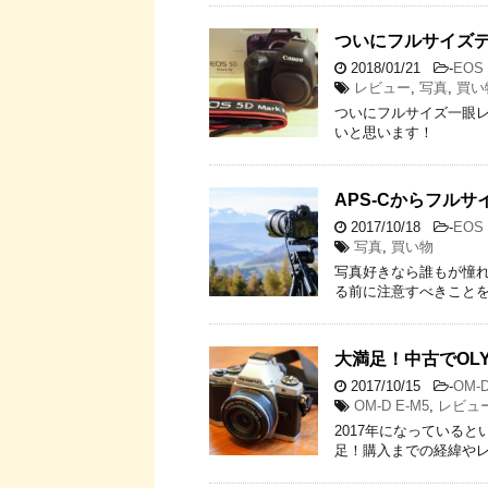
ついにフルサイズデビュ
2018/01/21
-
EOS 
レビュー
,
写真
,
買い
ついにフルサイズ一眼レフ
いと思います！
APS-Cからフル
2017/10/18
-
EOS 
写真
,
買い物
写真好きなら誰もが憧
る前に注意すべきこと
大満足！中古でOLYM
2017/10/15
-
OM-D
OM-D E-M5
,
レビュ
2017年になっている
足！購入までの経緯や