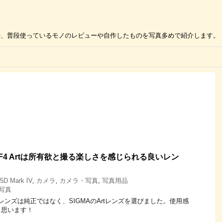
の活用方法、普段使っているモノのレビューや自作したものを写真多めで紹介します。
5mm/F4 Artは所有欲と撮る楽しさを感じられる良いレン
5D Mark IV
,
カメラ
,
カメラ・写真
,
写真用品
写真
Vの標準レンズは純正ではなく、SIGMAのArtレンズを選びました。使用感
と思います！