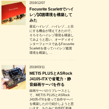
2019/12/07
Focusrite Scarlettでハイ
レゾ試聴環境を構築して
みた
最近ハイレゾ、ハイレゾ…と目
にする機会が増えてきたので、
そろそろハイレゾ環境を構築し
てみようと思い、オーディオイ
ンターフェースであるFocusrite
Scarlettを使ってハイレゾ鑑賞
環境を構築し …
2019/03/11
METIS PLUSとASRock
J4105-ITXで省電力・静
音録画サーバを作る
録画サーバのリプレースとし
て、METIS PLUSとASRock
J4105-ITXを使って自作サーバ
を構築したので紹介しようと思
います。ちなみに自作PC初体