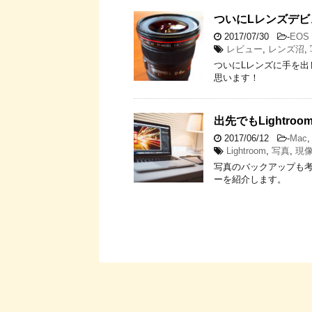
ついにLレンズデビュー
2017/07/30
-
EOS 
レビュー
,
レンズ沼
,
ついにLレンズに手を出
思います！
出先でもLightr
2017/06/12
-
Mac
Lightroom
,
写真
,
現
写真のバックアップも
ーを紹介します。