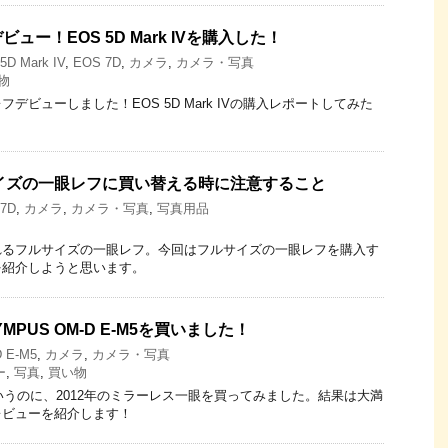
ー！EOS 5D Mark IVを購入した！
5D Mark IV
,
EOS 7D
,
カメラ
,
カメラ・写真
物
デビューしました！EOS 5D Mark IVの購入レポートしてみた
サイズの一眼レフに買い替える時に注意すること
7D
,
カメラ
,
カメラ・写真
,
写真用品
れるフルサイズの一眼レフ。今回はフルサイズの一眼レフを購入す
を紹介しようと思います。
PUS OM-D E-M5を買いました！
 E-M5
,
カメラ
,
カメラ・写真
ー
,
写真
,
買い物
というのに、2012年のミラーレス一眼を買ってみました。結果は大満
レビューを紹介します！