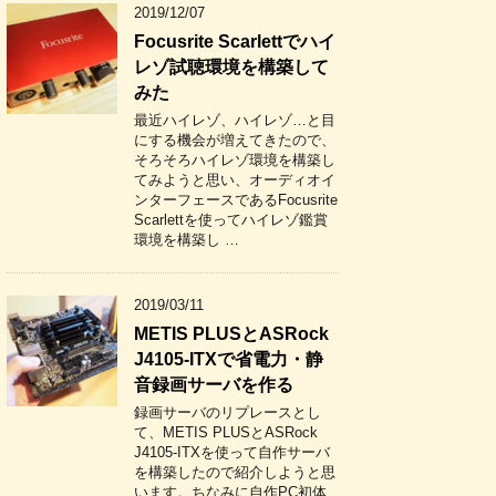
2019/12/07
Focusrite Scarlettでハイ
レゾ試聴環境を構築して
みた
最近ハイレゾ、ハイレゾ…と目
にする機会が増えてきたので、
そろそろハイレゾ環境を構築し
てみようと思い、オーディオイ
ンターフェースであるFocusrite
Scarlettを使ってハイレゾ鑑賞
環境を構築し …
2019/03/11
METIS PLUSとASRock
J4105-ITXで省電力・静
音録画サーバを作る
録画サーバのリプレースとし
て、METIS PLUSとASRock
J4105-ITXを使って自作サーバ
を構築したので紹介しようと思
います。ちなみに自作PC初体