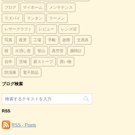
ブログ
マイホーム
メンテナンス
ラズパイ
ランタン
ラーメン
レザークラフト
レビュー
レンズ沼
写真
夜景
工場
手帳
故障
文房具
桜
火消し壺
登山
真空管
腕時計
自作
茨城
薪ストーブ
買い物
防湿庫
電子部品
ブログ検索
RSS
RSS - Posts