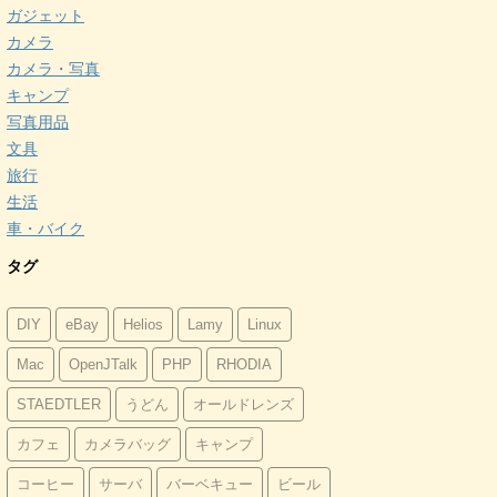
ガジェット
カメラ
カメラ・写真
キャンプ
写真用品
文具
旅行
生活
車・バイク
タグ
DIY
eBay
Helios
Lamy
Linux
Mac
OpenJTalk
PHP
RHODIA
STAEDTLER
うどん
オールドレンズ
カフェ
カメラバッグ
キャンプ
コーヒー
サーバ
バーベキュー
ビール