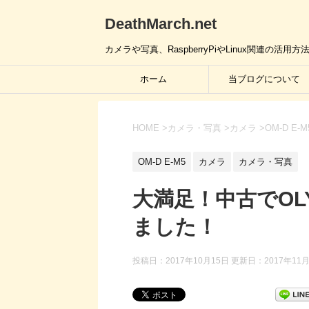
DeathMarch.net
カメラや写真、RaspberryPiやLinux関連
ホーム
当ブログについて
HOME
>
カメラ・写真
>
カメラ
>
OM-D E-M
OM-D E-M5
カメラ
カメラ・写真
大満足！中古でOLYM
ました！
投稿日：2017年10月15日 更新日：
2017年11