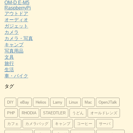
OM-D E-M5
RaspberryPi
アウトドア
オーディオ
ガジェット
カメラ
カメラ・写真
キャンプ
写真用品
文具
旅行
生活
車・バイク
タグ
DIY
eBay
Helios
Lamy
Linux
Mac
OpenJTalk
PHP
RHODIA
STAEDTLER
うどん
オールドレンズ
カフェ
カメラバッグ
キャンプ
コーヒー
サーバ