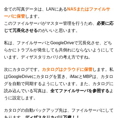
全ての写真データは、LANにある
NASまたはファイルサ
ーバに保管
します。
このファイルサーバがマスター管理を行うため、
必要に応
じて冗長化させる
のがいいと思います。
私は、ファイルサーバとGoogleDriveで冗長化させ、どち
らかにトラブルが発生しても共倒れにならないようにして
います。ディザスタリカバリの考え方ですね。
次にカタログです。
カタログはクラウドに保管
します。私
はGoogleDriveにカタログを置き、iMacとMBPは、カタロ
グを自動で同期するようにしています。また、カタログに
読み込んでいる写真は、
全てファイルサーバを参照する
よ
うに設定します。
カタログの自動バックアップ先は、ファイルサーバにして
あります。
ディザスタリカバリ万歳！！