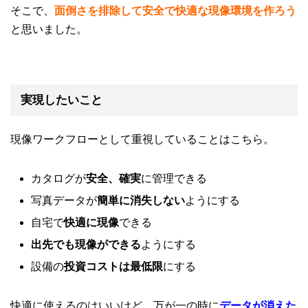
そこで、
面倒さを排除して安全で快適な現像環境を作ろう
と思いました。
実現したいこと
現像ワークフローとして重視していることはこちら。
カタログが
安全、確実
に管理できる
写真データが
簡単に消失しない
ようにする
自宅で
快適に現像
できる
出先でも現像ができる
ようにする
設備の
投資コストは最低限
にする
快適に使えるのはいいけど、万が一の時に
データが消えた