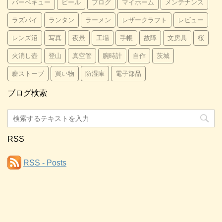
バーベキュー
ビール
ブログ
マイホーム
メンテナンス
ラズパイ
ランタン
ラーメン
レザークラフト
レビュー
レンズ沼
写真
夜景
工場
手帳
故障
文房具
桜
火消し壺
登山
真空管
腕時計
自作
茨城
薪ストーブ
買い物
防湿庫
電子部品
ブログ検索
RSS
RSS - Posts