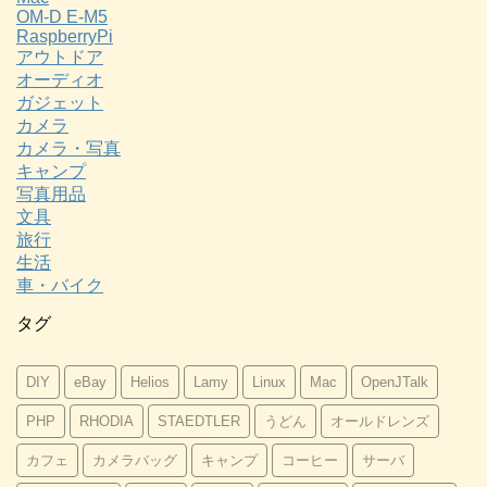
OM-D E-M5
RaspberryPi
アウトドア
オーディオ
ガジェット
カメラ
カメラ・写真
キャンプ
写真用品
文具
旅行
生活
車・バイク
タグ
DIY
eBay
Helios
Lamy
Linux
Mac
OpenJTalk
PHP
RHODIA
STAEDTLER
うどん
オールドレンズ
カフェ
カメラバッグ
キャンプ
コーヒー
サーバ