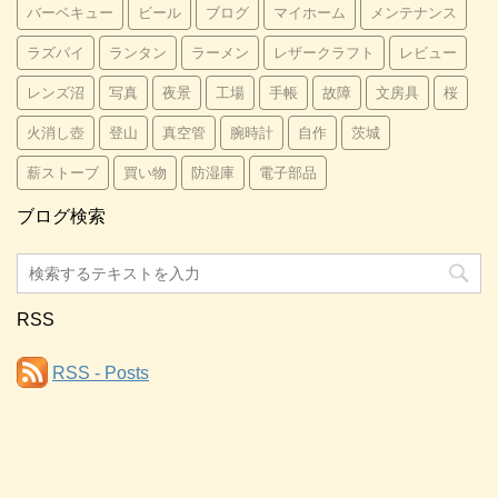
バーベキュー
ビール
ブログ
マイホーム
メンテナンス
ラズパイ
ランタン
ラーメン
レザークラフト
レビュー
レンズ沼
写真
夜景
工場
手帳
故障
文房具
桜
火消し壺
登山
真空管
腕時計
自作
茨城
薪ストーブ
買い物
防湿庫
電子部品
ブログ検索
RSS
RSS - Posts