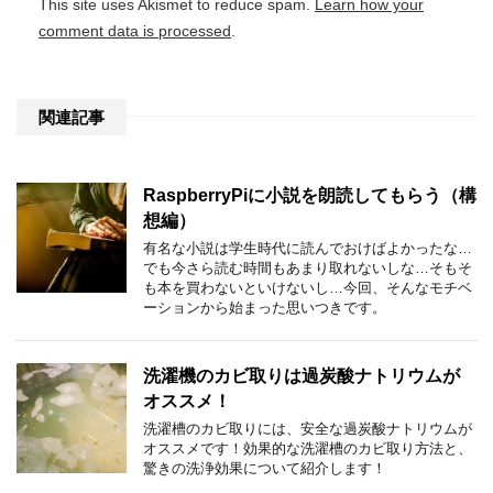
This site uses Akismet to reduce spam.
Learn how your
comment data is processed
.
関連記事
RaspberryPiに小説を朗読してもらう（構
想編）
有名な小説は学生時代に読んでおけばよかったな…
でも今さら読む時間もあまり取れないしな…そもそ
も本を買わないといけないし…今回、そんなモチベ
ーションから始まった思いつきです。
洗濯機のカビ取りは過炭酸ナトリウムが
オススメ！
洗濯槽のカビ取りには、安全な過炭酸ナトリウムが
オススメです！効果的な洗濯槽のカビ取り方法と、
驚きの洗浄効果について紹介します！