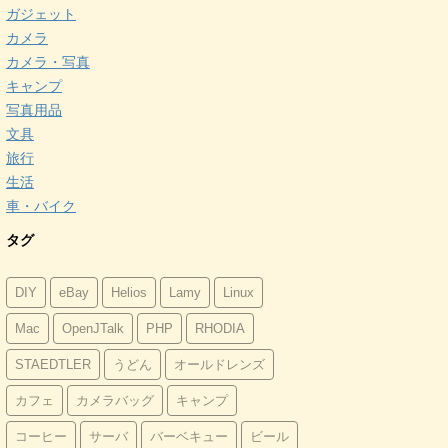
ガジェット
カメラ
カメラ・写真
キャンプ
写真用品
文具
旅行
生活
車・バイク
タグ
DIY
eBay
Helios
Lamy
Linux
Mac
OpenJTalk
PHP
RHODIA
STAEDTLER
うどん
オールドレンズ
カフェ
カメラバッグ
キャンプ
コーヒー
サーバ
バーベキュー
ビール