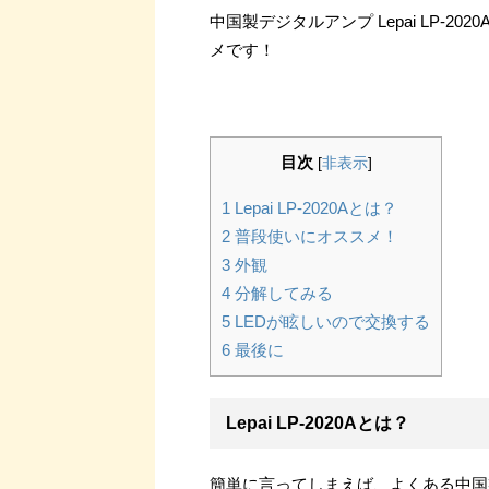
中国製デジタルアンプ Lepai LP-
メです！
目次
[
非表示
]
1
Lepai LP-2020Aとは？
2
普段使いにオススメ！
3
外観
4
分解してみる
5
LEDが眩しいので交換する
6
最後に
Lepai LP-2020Aとは？
簡単に言ってしまえば、よくある中国