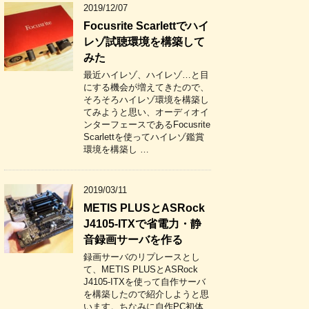
2019/12/07
Focusrite Scarlettでハイ
レゾ試聴環境を構築して
みた
最近ハイレゾ、ハイレゾ…と目
にする機会が増えてきたので、
そろそろハイレゾ環境を構築し
てみようと思い、オーディオイ
ンターフェースであるFocusrite
Scarlettを使ってハイレゾ鑑賞
環境を構築し …
2019/03/11
METIS PLUSとASRock
J4105-ITXで省電力・静
音録画サーバを作る
録画サーバのリプレースとし
て、METIS PLUSとASRock
J4105-ITXを使って自作サーバ
を構築したので紹介しようと思
います。ちなみに自作PC初体