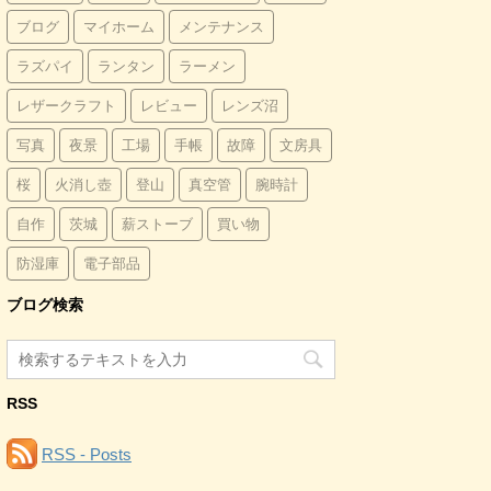
ブログ
マイホーム
メンテナンス
ラズパイ
ランタン
ラーメン
レザークラフト
レビュー
レンズ沼
写真
夜景
工場
手帳
故障
文房具
桜
火消し壺
登山
真空管
腕時計
自作
茨城
薪ストーブ
買い物
防湿庫
電子部品
ブログ検索
RSS
RSS - Posts