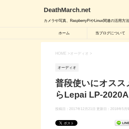
DeathMarch.net
カメラや写真、RaspberryPiやLinux関連
ホーム
当ブログについて
HOME
>
オーディオ
>
オーディオ
普段使いにオススメ
らLepai LP-20
投稿日：2017年12月21日 更新日：
2018年5月