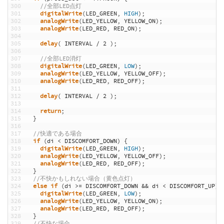
300
//全部LED点灯
301
digitalWrite
(
LED_GREEN
,
HIGH
)
;
302
analogWrite
(
LED_YELLOW
,
YELLOW_ON
)
;
303
analogWrite
(
LED_RED
,
RED_ON
)
;
304
305
delay
(
INTERVAL
/
2
)
;
306
307
//全部LED消灯
308
digitalWrite
(
LED_GREEN
,
LOW
)
;
309
analogWrite
(
LED_YELLOW
,
YELLOW_OFF
)
;
310
analogWrite
(
LED_RED
,
RED_OFF
)
;
311
312
delay
(
INTERVAL
/
2
)
;
313
314
return
;
315
}
316
317
//快適である場合
318
if
(
di
<
DISCOMFORT_DOWN
)
{
319
digitalWrite
(
LED_GREEN
,
HIGH
)
;
320
analogWrite
(
LED_YELLOW
,
YELLOW_OFF
)
;
321
analogWrite
(
LED_RED
,
RED_OFF
)
;
322
}
323
//不快かもしれない場合（黄色点灯）
324
else
if
(
di
>=
DISCOMFORT_DOWN
&&
di
<
DISCOMFORT_UP
)
325
digitalWrite
(
LED_GREEN
,
LOW
)
;
326
analogWrite
(
LED_YELLOW
,
YELLOW_ON
)
;
327
analogWrite
(
LED_RED
,
RED_OFF
)
;
328
}
329
//不快な場合