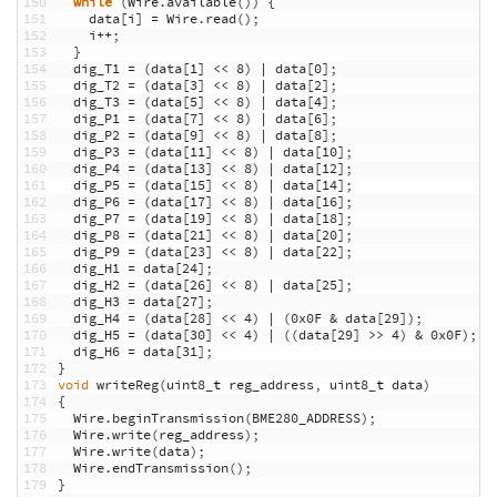
150
while
(
Wire
.
available
(
)
)
{
151
data
[
i
]
=
Wire
.
read
(
)
;
152
i
++
;
153
}
154
dig_T1
=
(
data
[
1
]
<<
8
)
|
data
[
0
]
;
155
dig_T2
=
(
data
[
3
]
<<
8
)
|
data
[
2
]
;
156
dig_T3
=
(
data
[
5
]
<<
8
)
|
data
[
4
]
;
157
dig_P1
=
(
data
[
7
]
<<
8
)
|
data
[
6
]
;
158
dig_P2
=
(
data
[
9
]
<<
8
)
|
data
[
8
]
;
159
dig_P3
=
(
data
[
11
]
<<
8
)
|
data
[
10
]
;
160
dig_P4
=
(
data
[
13
]
<<
8
)
|
data
[
12
]
;
161
dig_P5
=
(
data
[
15
]
<<
8
)
|
data
[
14
]
;
162
dig_P6
=
(
data
[
17
]
<<
8
)
|
data
[
16
]
;
163
dig_P7
=
(
data
[
19
]
<<
8
)
|
data
[
18
]
;
164
dig_P8
=
(
data
[
21
]
<<
8
)
|
data
[
20
]
;
165
dig_P9
=
(
data
[
23
]
<<
8
)
|
data
[
22
]
;
166
dig_H1
=
data
[
24
]
;
167
dig_H2
=
(
data
[
26
]
<<
8
)
|
data
[
25
]
;
168
dig_H3
=
data
[
27
]
;
169
dig_H4
=
(
data
[
28
]
<<
4
)
|
(
0x0F
&
data
[
29
]
)
;
170
dig_H5
=
(
data
[
30
]
<<
4
)
|
(
(
data
[
29
]
>>
4
)
&
0x0F
)
;
171
dig_H6
=
data
[
31
]
;
172
}
173
void
writeReg
(
uint8
_
t
reg_address
,
uint8
_
t
data
)
174
{
175
Wire
.
beginTransmission
(
BME280_ADDRESS
)
;
176
Wire
.
write
(
reg_address
)
;
177
Wire
.
write
(
data
)
;
178
Wire
.
endTransmission
(
)
;
179
}