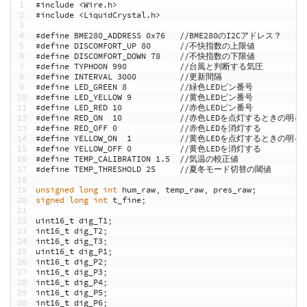
1
#include <Wire.h>
2
#include <LiquidCrystal.h>
3
4
#define BME280_ADDRESS 0x76   //BME280のI2Cアドレス？
5
#define DISCOMFORT_UP 80      //不快指数の上限値
6
#define DISCOMFORT_DOWN 78    //不快指数の下限値
7
#define TYPHOON 990           //台風と判断する気圧
8
#define INTERVAL 3000         //更新間隔
9
#define LED_GREEN 8           //緑色LEDピン番号
10
#define LED_YELLOW 9          //黄色LEDピン番号
11
#define LED_RED 10            //赤色LEDピン番号
12
#define RED_ON  10            //赤色LEDを点灯すると
13
#define RED_OFF 0             //赤色LEDを消灯する
14
#define YELLOW_ON  1          //黄色LEDを点灯すると
15
#define YELLOW_OFF 0          //黄色LEDを消灯する
16
#define TEMP_CALIBRATION 1.5  //気温の較正値
17
#define TEMP_THRESHOLD 25     //夏冬モード切替の閾値
18
19
unsigned
long
int
hum_raw
,
temp_raw
,
pres_raw
;
20
signed
long
int
t_fine
;
21
22
uint16
_
t
dig_T1
;
23
int16
_
t
dig_T2
;
24
int16
_
t
dig_T3
;
25
uint16
_
t
dig_P1
;
26
int16
_
t
dig_P2
;
27
int16
_
t
dig_P3
;
28
int16
_
t
dig_P4
;
29
int16
_
t
dig_P5
;
30
int16
_
t
dig_P6
;