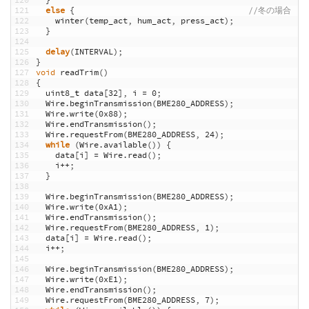
121
else
{
//冬の場合
122
winter
(
temp_act
,
hum_act
,
press_act
)
;
123
}
124
125
delay
(
INTERVAL
)
;
126
}
127
void
readTrim
(
)
128
{
129
uint8
_
t
data
[
32
]
,
i
=
0
;
130
Wire
.
beginTransmission
(
BME280_ADDRESS
)
;
131
Wire
.
write
(
0x88
)
;
132
Wire
.
endTransmission
(
)
;
133
Wire
.
requestFrom
(
BME280_ADDRESS
,
24
)
;
134
while
(
Wire
.
available
(
)
)
{
135
data
[
i
]
=
Wire
.
read
(
)
;
136
i
++
;
137
}
138
139
Wire
.
beginTransmission
(
BME280_ADDRESS
)
;
140
Wire
.
write
(
0xA1
)
;
141
Wire
.
endTransmission
(
)
;
142
Wire
.
requestFrom
(
BME280_ADDRESS
,
1
)
;
143
data
[
i
]
=
Wire
.
read
(
)
;
144
i
++
;
145
146
Wire
.
beginTransmission
(
BME280_ADDRESS
)
;
147
Wire
.
write
(
0xE1
)
;
148
Wire
.
endTransmission
(
)
;
149
Wire
.
requestFrom
(
BME280_ADDRESS
,
7
)
;