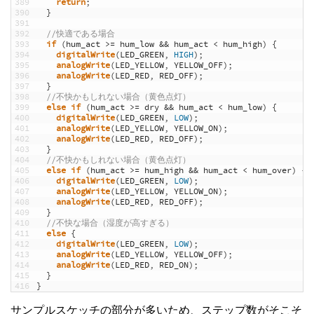
389
return
;
390
}
391
392
//快適である場合
393
if
(
hum_act
>=
hum_low
&&
hum_act
<
hum_high
)
{
394
digitalWrite
(
LED_GREEN
,
HIGH
)
;
395
analogWrite
(
LED_YELLOW
,
YELLOW_OFF
)
;
396
analogWrite
(
LED_RED
,
RED_OFF
)
;
397
}
398
//不快かもしれない場合（黄色点灯）
399
else
if
(
hum_act
>=
dry
&&
hum_act
<
hum_low
)
{
400
digitalWrite
(
LED_GREEN
,
LOW
)
;
401
analogWrite
(
LED_YELLOW
,
YELLOW_ON
)
;
402
analogWrite
(
LED_RED
,
RED_OFF
)
;
403
}
404
//不快かもしれない場合（黄色点灯）
405
else
if
(
hum_act
>=
hum_high
&&
hum_act
<
hum_over
)
{
406
digitalWrite
(
LED_GREEN
,
LOW
)
;
407
analogWrite
(
LED_YELLOW
,
YELLOW_ON
)
;
408
analogWrite
(
LED_RED
,
RED_OFF
)
;
409
}
410
//不快な場合（湿度が高すぎる）
411
else
{
412
digitalWrite
(
LED_GREEN
,
LOW
)
;
413
analogWrite
(
LED_YELLOW
,
YELLOW_OFF
)
;
414
analogWrite
(
LED_RED
,
RED_ON
)
;
415
}
416
}
サンプルスケッチの部分が多いため、ステップ数がそこそ