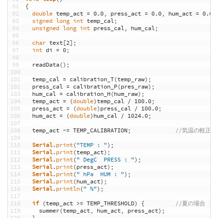
91
{
92
double
temp_act
=
0.0
,
press_act
=
0.0
,
hum_act
=
0.0
;
93
signed
long
int
temp_cal
;
94
unsigned
long
int
press_cal
,
hum_cal
;
95
96
char
text
[
2
]
;
97
int
di
=
0
;
98
99
readData
(
)
;
100
101
temp_cal
=
calibration_T
(
temp_raw
)
;
102
press_cal
=
calibration_P
(
pres_raw
)
;
103
hum_cal
=
calibration_H
(
hum_raw
)
;
104
temp_act
=
(
double
)
temp_cal
/
100.0
;
105
press_act
=
(
double
)
press_cal
/
100.0
;
106
hum_act
=
(
double
)
hum_cal
/
1024.0
;
107
108
temp_act
-=
TEMP_CALIBRATION
;
//気温の較正を
109
110
Serial
.
print
(
"TEMP : "
)
;
111
Serial
.
print
(
temp_act
)
;
112
Serial
.
print
(
" DegC  PRESS : "
)
;
113
Serial
.
print
(
press_act
)
;
114
Serial
.
print
(
" hPa  HUM : "
)
;
115
Serial
.
print
(
hum_act
)
;
116
Serial
.
println
(
" %"
)
;
117
118
if
(
temp_act
>=
TEMP_THRESHOLD
)
{
//夏の場合
119
summer
(
temp_act
,
hum_act
,
press_act
)
;
120
}