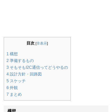
目次
[
非表示
]
1
構想
2
準備するもの
3
そもそもI2C通信ってどうやるの
4
設計方針・回路図
5
スケッチ
6
外観
7
まとめ
構想