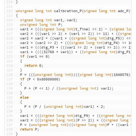
210
}
211
212
unsigned
long
int
calibration_P
(
signed
long
int
adc_P
)
213
{
214
signed
long
int
var1
,
var2
;
215
unsigned
long
int
P
;
216
var1
=
(
(
(
signed
long
int
)
t_fine
)
>>
1
)
-
(
signed
long
217
var2
=
(
(
(
var1
>>
2
)
*
(
var1
>>
2
)
)
>>
11
)
*
(
(
signed
218
var2
=
var2
+
(
(
var1
*
(
(
signed
long
int
)
dig_P5
)
)
<<
1
219
var2
=
(
var2
>>
2
)
+
(
(
(
signed
long
int
)
dig_P4
)
<<
16
)
220
var1
=
(
(
(
dig_P3
*
(
(
(
var1
>>
2
)
*
(
var1
>>
2
)
)
>>
13
)
221
var1
=
(
(
(
(
32768
+
var1
)
)
*
(
(
signed
long
int
)
dig_P1
)
)
222
if
(
var1
==
0
)
223
{
224
return
0
;
225
}
226
P
=
(
(
(
unsigned
long
int
)
(
(
(
signed
long
int
)
1048576
)
-
227
if
(
P
<
0x80000000
)
228
{
229
P
=
(
P
<<
1
)
/
(
(
unsigned
long
int
)
var1
)
;
230
}
231
else
232
{
233
P
=
(
P
/
(
unsigned
long
int
)
var1
)
*
2
;
234
}
235
var1
=
(
(
(
signed
long
int
)
dig_P9
)
*
(
(
signed
long
int
)
236
var2
=
(
(
(
signed
long
int
)
(
P
>>
2
)
)
*
(
(
signed
long
in
237
P
=
(
unsigned
long
int
)
(
(
signed
long
int
)
P
+
(
(
var1
+
238
return
P
;
239
}