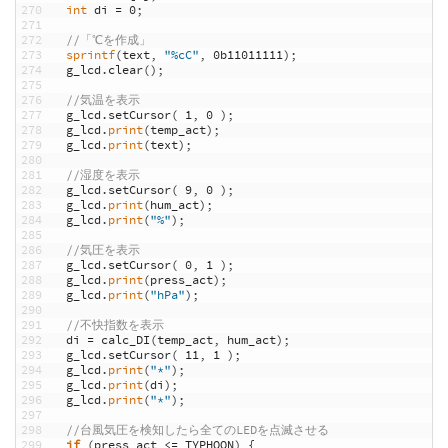
270
int
di
=
0
;
271
272
//「℃を作成」
273
sprintf
(
text
,
"%cC"
,
0b11011111
)
;
274
g_lcd
.
clear
(
)
;
275
276
//気温を表示
277
g_lcd
.
setCursor
(
1
,
0
)
;
278
g_lcd
.
print
(
temp_act
)
;
279
g_lcd
.
print
(
text
)
;
280
281
//湿度を表示
282
g_lcd
.
setCursor
(
9
,
0
)
;
283
g_lcd
.
print
(
hum_act
)
;
284
g_lcd
.
print
(
"%"
)
;
285
286
//気圧を表示
287
g_lcd
.
setCursor
(
0
,
1
)
;
288
g_lcd
.
print
(
press_act
)
;
289
g_lcd
.
print
(
"hPa"
)
;
290
291
//不快指数を表示
292
di
=
calc_DI
(
temp_act
,
hum_act
)
;
293
g_lcd
.
setCursor
(
11
,
1
)
;
294
g_lcd
.
print
(
"*"
)
;
295
g_lcd
.
print
(
di
)
;
296
g_lcd
.
print
(
"*"
)
;
297
298
//台風気圧を検知したら全てのLEDを点滅させる
299
if
(
press_act
<=
TYPHOON
)
{