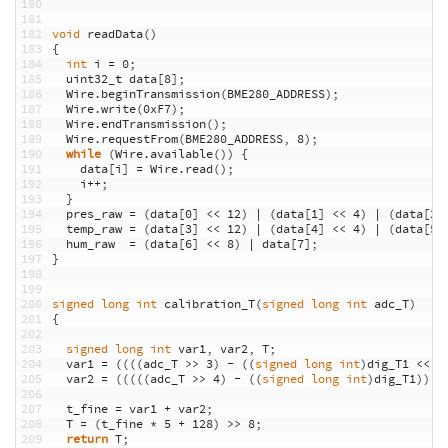
180
181
182
void
readData
(
)
183
{
184
int
i
=
0
;
185
uint32
_
t
data
[
8
]
;
186
Wire
.
beginTransmission
(
BME280_ADDRESS
)
;
187
Wire
.
write
(
0xF7
)
;
188
Wire
.
endTransmission
(
)
;
189
Wire
.
requestFrom
(
BME280_ADDRESS
,
8
)
;
190
while
(
Wire
.
available
(
)
)
{
191
data
[
i
]
=
Wire
.
read
(
)
;
192
i
++
;
193
}
194
pres_raw
=
(
data
[
0
]
<<
12
)
|
(
data
[
1
]
<<
4
)
|
(
data
[
2
]
195
temp_raw
=
(
data
[
3
]
<<
12
)
|
(
data
[
4
]
<<
4
)
|
(
data
[
5
]
196
hum_raw
=
(
data
[
6
]
<<
8
)
|
data
[
7
]
;
197
}
198
199
200
signed
long
int
calibration_T
(
signed
long
int
adc_T
)
201
{
202
203
signed
long
int
var1
,
var2
,
T
;
204
var1
=
(
(
(
(
adc_T
>>
3
)
-
(
(
signed
long
int
)
dig_T1
<<
1
205
var2
=
(
(
(
(
(
adc_T
>>
4
)
-
(
(
signed
long
int
)
dig_T1
)
)
*
206
207
t_fine
=
var1
+
var2
;
208
T
=
(
t_fine
*
5
+
128
)
>>
8
;
209
return
T
;