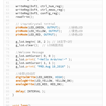
61
62
writeReg
(
0xF2
,
ctrl_hum_reg
)
;
63
writeReg
(
0xF4
,
ctrl_meas_reg
)
;
64
writeReg
(
0xF5
,
config_reg
)
;
65
readTrim
(
)
;
66
67
// LiquidCrystal initial
68
pinMode
(
LED_GREEN
,
OUTPUT
)
;
//緑色LED
69
pinMode
(
LED_YELLOW
,
OUTPUT
)
;
//黄色LED
70
pinMode
(
LED_RED
,
OUTPUT
)
;
//赤色LED
71
72
g_lcd
.
begin
(
16
,
2
)
;
// 16文字×2行
73
g_lcd
.
clear
(
)
;
// LCD画面消去
74
75
//Welcome Message
76
g_lcd
.
setCursor
(
0
,
0
)
;
77
g_lcd
.
print
(
"-Hello Arduino!-"
)
;
78
g_lcd
.
setCursor
(
1
,
1
)
;
79
g_lcd
.
print
(
"PRD.Aug 18,2016"
)
;
80
81
//全部LED点灯
82
digitalWrite
(
LED_GREEN
,
HIGH
)
;
83
analogWrite
(
LED_YELLOW
,
YELLOW_ON
)
;
84
analogWrite
(
LED_RED
,
RED_ON
)
;
85
86
delay
(
INTERVAL
)
;
87
}
88
89
90
void
loop
(
)