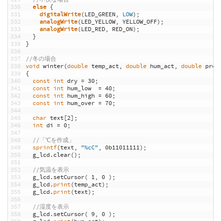
330
else
{
331
digitalWrite
(
LED_GREEN
,
LOW
)
;
332
analogWrite
(
LED_YELLOW
,
YELLOW_OFF
)
;
333
analogWrite
(
LED_RED
,
RED_ON
)
;
334
}
335
}
336
337
//冬の場合
338
void
winter
(
double
temp_act
,
double
hum_act
,
double
pres
339
{
340
const
int
dry
=
30
;
341
const
int
hum_low
=
40
;
342
const
int
hum_high
=
60
;
343
const
int
hum_over
=
70
;
344
345
char
text
[
2
]
;
346
int
di
=
0
;
347
348
//「℃を作成」
349
sprintf
(
text
,
"%cC"
,
0b11011111
)
;
350
g_lcd
.
clear
(
)
;
351
352
//気温を表示
353
g_lcd
.
setCursor
(
1
,
0
)
;
354
g_lcd
.
print
(
temp_act
)
;
355
g_lcd
.
print
(
text
)
;
356
357
//湿度を表示
358
g_lcd
.
setCursor
(
9
,
0
)
;