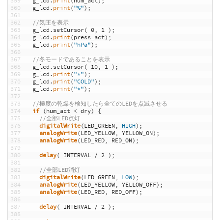
359
g_lcd
.
print
(
hum_act
)
;
360
g_lcd
.
print
(
"%"
)
;
361
362
//気圧を表示
363
g_lcd
.
setCursor
(
0
,
1
)
;
364
g_lcd
.
print
(
press_act
)
;
365
g_lcd
.
print
(
"hPa"
)
;
366
367
//冬モードであることを表示
368
g_lcd
.
setCursor
(
10
,
1
)
;
369
g_lcd
.
print
(
"*"
)
;
370
g_lcd
.
print
(
"COLD"
)
;
371
g_lcd
.
print
(
"*"
)
;
372
373
//極度の乾燥を検知したら全てのLEDを点滅させる
374
if
(
hum_act
<
dry
)
{
375
//全部LED点灯
376
digitalWrite
(
LED_GREEN
,
HIGH
)
;
377
analogWrite
(
LED_YELLOW
,
YELLOW_ON
)
;
378
analogWrite
(
LED_RED
,
RED_ON
)
;
379
380
delay
(
INTERVAL
/
2
)
;
381
382
//全部LED消灯
383
digitalWrite
(
LED_GREEN
,
LOW
)
;
384
analogWrite
(
LED_YELLOW
,
YELLOW_OFF
)
;
385
analogWrite
(
LED_RED
,
RED_OFF
)
;
386
387
delay
(
INTERVAL
/
2
)
;
388