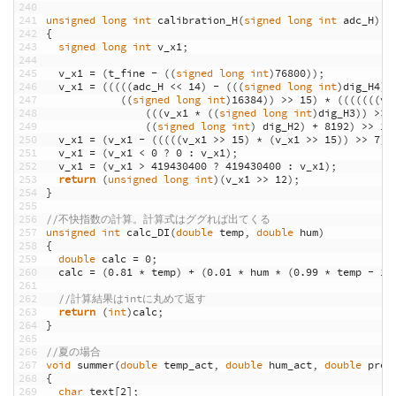
240
241
unsigned
long
int
calibration_H
(
signed
long
int
adc_H
)
242
{
243
signed
long
int
v_x1
;
244
245
v_x1
=
(
t_fine
-
(
(
signed
long
int
)
76800
)
)
;
246
v_x1
=
(
(
(
(
(
adc_H
<<
14
)
-
(
(
(
signed
long
int
)
dig_H4
)
247
(
(
signed
long
int
)
16384
)
)
>>
15
)
*
(
(
(
(
(
(
(
v_
248
(
(
(
v_x1
*
(
(
signed
long
int
)
dig_H3
)
)
>>
249
(
(
signed
long
int
)
dig_H2
)
+
8192
)
>>
14
250
v_x1
=
(
v_x1
-
(
(
(
(
(
v_x1
>>
15
)
*
(
v_x1
>>
15
)
)
>>
7
)
251
v_x1
=
(
v_x1
<
0
?
0
:
v_x1
)
;
252
v_x1
=
(
v_x1
>
419430400
?
419430400
:
v_x1
)
;
253
return
(
unsigned
long
int
)
(
v_x1
>>
12
)
;
254
}
255
256
//不快指数の計算。計算式はググれば出てくる
257
unsigned
int
calc_DI
(
double
temp
,
double
hum
)
258
{
259
double
calc
=
0
;
260
calc
=
(
0.81
*
temp
)
+
(
0.01
*
hum
*
(
0.99
*
temp
-
14
261
262
//計算結果はintに丸めて返す
263
return
(
int
)
calc
;
264
}
265
266
//夏の場合
267
void
summer
(
double
temp_act
,
double
hum_act
,
double
pres
268
{
269
char
text
[
2
]
;