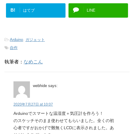
B!
はてブ
LINE
-
Arduino
,
ガジェット
-
自作
執筆者：
なめこん
webhide
says:
2020年7月27日 at 10:07
Arduinoでスマートな温湿度＋気圧計を作ろう！
のスケッチそのまま使わせてもらいました。全くの初
心者ですがおかげで難無くLCDに表示されました。あ