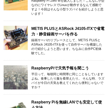
Raspberry Pi Zero Wを購入しました！こんなに小型
なのにワイヤレスでLinuxが動作するなんて感動で
すよ！今回はそんな小型ラズパイを紹介しようと思
います！
METIS PLUSとASRock J4105-ITXで省電
力・静音録画サーバを作る
録画サーバのリプレースとして、METIS PLUSと
ASRock J4105-ITXを使って自作サーバを構築した
ので紹介しようと思います。ちなみに自作PC初体
験でした。
RaspberryPiで天気予報を聞こう
平日って、毎朝同じ時間帯に同じことをしています
よね。食事したり服を着替えたり。 そんな時、ラズ
パイが今日の天気を教えてくれたら便利じゃないで
すか？
Raspberry Piを無線LANでも安定して使
う方法