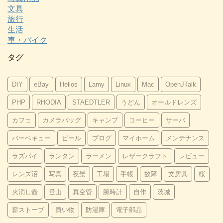
文具
旅行
生活
車・バイク
タグ
DIY
eBay
Helios
Lamy
Linux
Mac
OpenJTalk
PHP
RHODIA
STAEDTLER
うどん
オールドレンズ
カフェ
カメラバッグ
キャンプ
コーヒー
サーバ
バーベキュー
ビール
ブログ
マイホーム
メンテナンス
ラズパイ
ランタン
ラーメン
レザークラフト
レビュー
レンズ沼
写真
夜景
工場
手帳
故障
文房具
桜
火消し壺
登山
真空管
腕時計
自作
茨城
薪ストーブ
買い物
防湿庫
電子部品