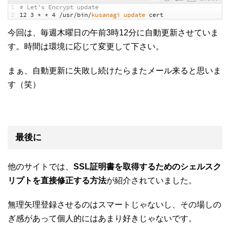
1
# Let's Encrypt update
2
12
3
*
*
4
/
usr
/
bin
/
kusanagi 
update 
cert
今回は、毎週木曜日の午前3時12分に自動更新させていま
す。時間は環境に応じて変更して下さい。
まぁ、自動更新に失敗し続けたらまたメール来ると思いま
す（笑）
最後に
他のサイトでは、
SSL証明書を取得するためのシェルスク
リプトを直接修正する方法
が紹介されていました。
無理矢理登録させるのはスマートじゃないし、その場しの
ぎ感があって個人的にはあまり好きじゃないです。