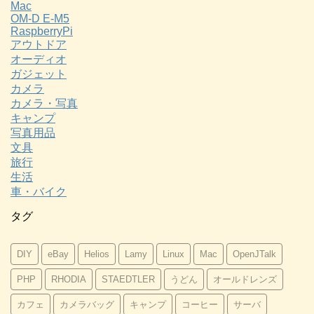
Mac
OM-D E-M5
RaspberryPi
アウトドア
オーディオ
ガジェット
カメラ
カメラ・写真
キャンプ
写真用品
文具
旅行
生活
車・バイク
タグ
DIY
eBay
Helios
Lamy
Linux
Mac
OpenJTalk
PHP
RHODIA
STAEDTLER
うどん
オールドレンズ
カフェ
カメラバッグ
キャンプ
コーヒー
サーバ