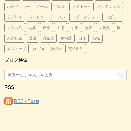
バーベキュー
ビール
ブログ
マイホーム
メンテナンス
ラズパイ
ランタン
ラーメン
レザークラフト
レビュー
レンズ沼
写真
夜景
工場
手帳
故障
文房具
桜
火消し壺
登山
真空管
腕時計
自作
茨城
薪ストーブ
買い物
防湿庫
電子部品
ブログ検索
RSS
RSS - Posts