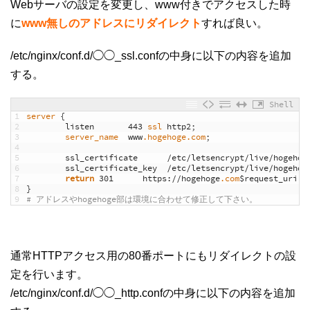
Webサーバの設定を変更し、www付きでアクセスした時
に
www無しのアドレスにリダイレクト
すれば良い。
/etc/nginx/conf.d/◯◯_ssl.confの中身に以下の内容を追加
する。
Shell
1
server
{
2
listen
443
ssl 
http2
;
3
server_name  
www
.hogehoge
.com
;
4
5
ssl_certificate
/
etc
/
letsencrypt
/
live
/
hogehog
6
ssl_certificate_key
/
etc
/
letsencrypt
/
live
/
hogehog
7
return
301
https
:
/
/
hogehoge
.com
$request_uri
;
8
}
9
# アドレスやhogehoge部は環境に合わせて修正して下さい。
通常HTTPアクセス用の80番ポートにもリダイレクトの設
定を行います。
/etc/nginx/conf.d/◯◯_http.confの中身に以下の内容を追加