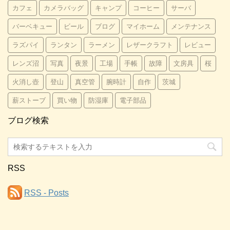
カフェ
カメラバッグ
キャンプ
コーヒー
サーバ
バーベキュー
ビール
ブログ
マイホーム
メンテナンス
ラズパイ
ランタン
ラーメン
レザークラフト
レビュー
レンズ沼
写真
夜景
工場
手帳
故障
文房具
桜
火消し壺
登山
真空管
腕時計
自作
茨城
薪ストーブ
買い物
防湿庫
電子部品
ブログ検索
RSS
RSS - Posts