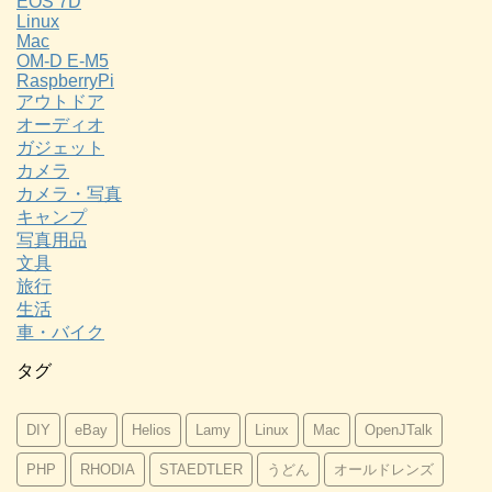
EOS 7D
Linux
Mac
OM-D E-M5
RaspberryPi
アウトドア
オーディオ
ガジェット
カメラ
カメラ・写真
キャンプ
写真用品
文具
旅行
生活
車・バイク
タグ
DIY
eBay
Helios
Lamy
Linux
Mac
OpenJTalk
PHP
RHODIA
STAEDTLER
うどん
オールドレンズ