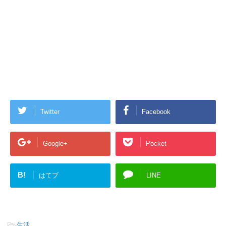
Twitter
Facebook
Google+
Pocket
B!
はてブ
LINE
-
生活