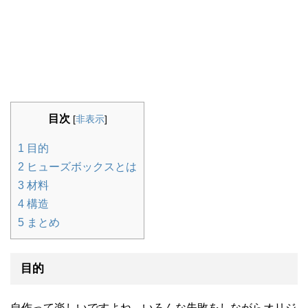
目次
[
非表示
]
1
目的
2
ヒューズボックスとは
3
材料
4
構造
5
まとめ
目的
自作って楽しいですよね。いろんな失敗をしながらオリジ