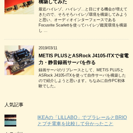
構築してみた
最近ハイレゾ、ハイレゾ…と目にする機会が増えて
きたので、そろそろハイレゾ環境を構築してみよう
と思い、オーディオインターフェースである
Focusrite Scarlettを使ってハイレゾ鑑賞環境を構築
し …
2019/03/11
METIS PLUSとASRock J4105-ITXで省電
力・静音録画サーバを作る
録画サーバのリプレースとして、METIS PLUSと
ASRock J4105-ITXを使って自作サーバを構築した
ので紹介しようと思います。ちなみに自作PC初体
験でした。
人気記事
IKEAの「LILLABO」でプラレールとBRIO
とプチ電車を比較して分かったこと