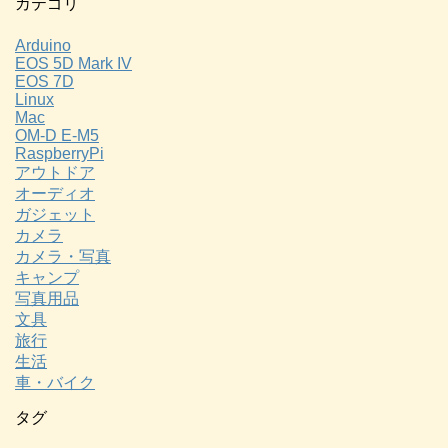
カテゴリ
Arduino
EOS 5D Mark IV
EOS 7D
Linux
Mac
OM-D E-M5
RaspberryPi
アウトドア
オーディオ
ガジェット
カメラ
カメラ・写真
キャンプ
写真用品
文具
旅行
生活
車・バイク
タグ