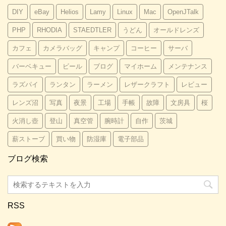
DIY
eBay
Helios
Lamy
Linux
Mac
OpenJTalk
PHP
RHODIA
STAEDTLER
うどん
オールドレンズ
カフェ
カメラバッグ
キャンプ
コーヒー
サーバ
バーベキュー
ビール
ブログ
マイホーム
メンテナンス
ラズパイ
ランタン
ラーメン
レザークラフト
レビュー
レンズ沼
写真
夜景
工場
手帳
故障
文房具
桜
火消し壺
登山
真空管
腕時計
自作
茨城
薪ストーブ
買い物
防湿庫
電子部品
ブログ検索
RSS