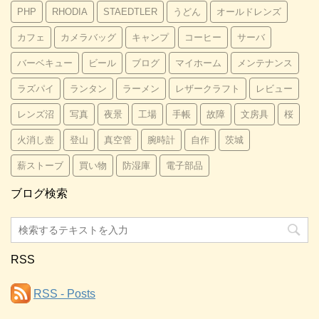
PHP
RHODIA
STAEDTLER
うどん
オールドレンズ
カフェ
カメラバッグ
キャンプ
コーヒー
サーバ
バーベキュー
ビール
ブログ
マイホーム
メンテナンス
ラズパイ
ランタン
ラーメン
レザークラフト
レビュー
レンズ沼
写真
夜景
工場
手帳
故障
文房具
桜
火消し壺
登山
真空管
腕時計
自作
茨城
薪ストーブ
買い物
防湿庫
電子部品
ブログ検索
RSS
RSS - Posts