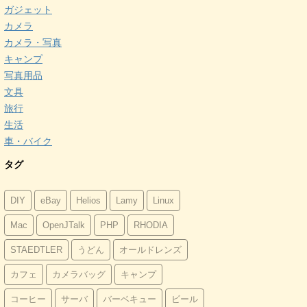
ガジェット
カメラ
カメラ・写真
キャンプ
写真用品
文具
旅行
生活
車・バイク
タグ
DIY
eBay
Helios
Lamy
Linux
Mac
OpenJTalk
PHP
RHODIA
STAEDTLER
うどん
オールドレンズ
カフェ
カメラバッグ
キャンプ
コーヒー
サーバ
バーベキュー
ビール