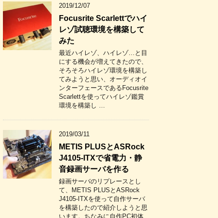
2019/12/07
Focusrite Scarlettでハイ
レゾ試聴環境を構築して
みた
最近ハイレゾ、ハイレゾ…と目
にする機会が増えてきたので、
そろそろハイレゾ環境を構築し
てみようと思い、オーディオイ
ンターフェースであるFocusrite
Scarlettを使ってハイレゾ鑑賞
環境を構築し …
2019/03/11
METIS PLUSとASRock
J4105-ITXで省電力・静
音録画サーバを作る
録画サーバのリプレースとし
て、METIS PLUSとASRock
J4105-ITXを使って自作サーバ
を構築したので紹介しようと思
います。ちなみに自作PC初体