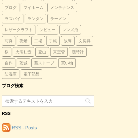
ブログ
マイホーム
メンテナンス
ラズパイ
ランタン
ラーメン
レザークラフト
レビュー
レンズ沼
写真
夜景
工場
手帳
故障
文房具
桜
火消し壺
登山
真空管
腕時計
自作
茨城
薪ストーブ
買い物
防湿庫
電子部品
ブログ検索
RSS
RSS - Posts