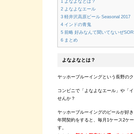
1
よなよなとは？
2
よなよなエール
3
軽井沢高原ビール Seasonal 2017
4
インドの青鬼
5
前略 好みなんて聞いてないぜSOR
6
まとめ
よなよなとは？
ヤッホーブルーイングという長野のク
コンビニで「よなよなエール」や「イ
せんか？
ヤッホーブルーイングのビールが好き
年間契約をすると、毎月1ケース2ケ
す。