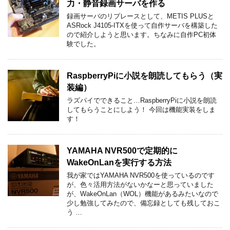
力・静音録画サーバを作る
録画サーバのリプレースとして、METIS PLUSと
ASRock J4105-ITXを使って自作サーバを構築した
ので紹介しようと思います。ちなみに自作PC初体
験でした。
RaspberryPiに小説を朗読してもらう（実
装編）
ラズパイでできること…RaspberryPiに小説を朗読
してもらうことにしよう！ 今回は機能実装をしま
す！
YAMAHA NVR500で定期的に
WakeOnLanを実行する方法
我が家ではYAMAHA NVR500を使っているのです
が、色々活用方法がないかなーと思っていました
が、WakeOnLan（WOL）機能があるみたいなので
少し勉強してみたので、備忘録としても残しておこ
う …