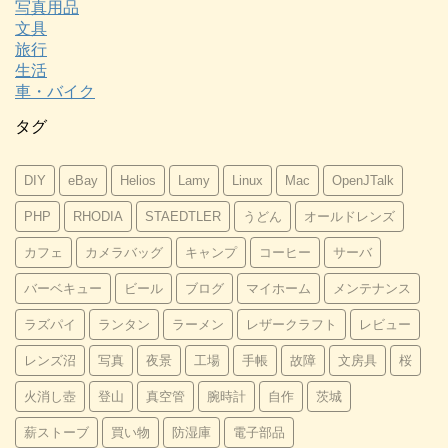
写真用品
文具
旅行
生活
車・バイク
タグ
DIY
eBay
Helios
Lamy
Linux
Mac
OpenJTalk
PHP
RHODIA
STAEDTLER
うどん
オールドレンズ
カフェ
カメラバッグ
キャンプ
コーヒー
サーバ
バーベキュー
ビール
ブログ
マイホーム
メンテナンス
ラズパイ
ランタン
ラーメン
レザークラフト
レビュー
レンズ沼
写真
夜景
工場
手帳
故障
文房具
桜
火消し壺
登山
真空管
腕時計
自作
茨城
薪ストーブ
買い物
防湿庫
電子部品