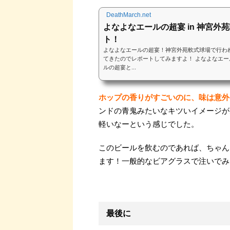
DeathMarch.net
よなよなエールの超宴 in 神宮外
ト！
よなよなエールの超宴！神宮外苑軟式球場で行わ
てきたのでレポートしてみますよ！ よなよなエ
ルの超宴と...
ホップの香りがすごいのに、味は意外
ンドの青鬼みたいなキツいイメージが
軽いなーという感じでした。
このビールを飲むのであれば、ちゃん
ます！一般的なビアグラスで注いでみ
最後に