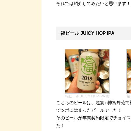
それでは紹介してみたいと思います！
福ビール JUICY HOP IPA
福ビール JUICY HOP IPA 表
福
こちらのビールは、超宴in神宮外苑
でツボにはまったビールでした！
そのビールが年間契約限定でチョイス
た！