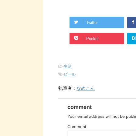
Twitter
B
Pocket
-
生活
-
ビール
執筆者：
なめこん
comment
Your email address will not be publ
Comment