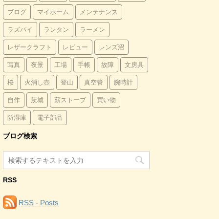
ブログ
マイホーム
メンテナンス
ラズパイ
ランタン
ラーメン
レザークラフト
レビュー
レンズ沼
写真
夜景
工場
手帳
故障
文房具
桜
火消し壺
登山
真空管
腕時計
自作
茨城
薪ストーブ
買い物
防湿庫
電子部品
ブログ検索
RSS
RSS - Posts