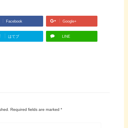
Facebook
Google+
!
はてブ
LINE
ished.
Required fields are marked
*