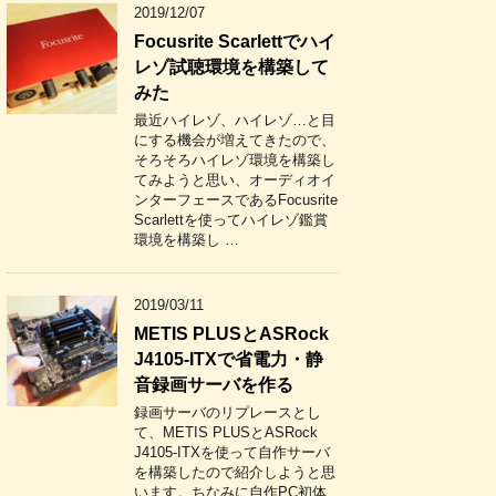
2019/12/07
Focusrite Scarlettでハイ
レゾ試聴環境を構築して
みた
最近ハイレゾ、ハイレゾ…と目
にする機会が増えてきたので、
そろそろハイレゾ環境を構築し
てみようと思い、オーディオイ
ンターフェースであるFocusrite
Scarlettを使ってハイレゾ鑑賞
環境を構築し …
2019/03/11
METIS PLUSとASRock
J4105-ITXで省電力・静
音録画サーバを作る
録画サーバのリプレースとし
て、METIS PLUSとASRock
J4105-ITXを使って自作サーバ
を構築したので紹介しようと思
います。ちなみに自作PC初体