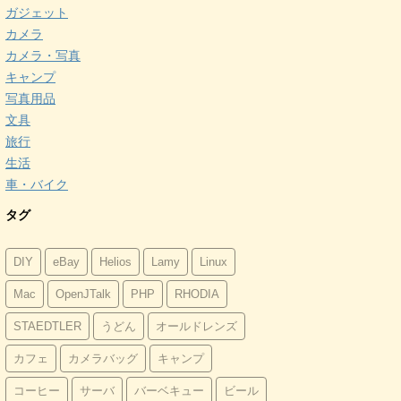
ガジェット
カメラ
カメラ・写真
キャンプ
写真用品
文具
旅行
生活
車・バイク
タグ
DIY
eBay
Helios
Lamy
Linux
Mac
OpenJTalk
PHP
RHODIA
STAEDTLER
うどん
オールドレンズ
カフェ
カメラバッグ
キャンプ
コーヒー
サーバ
バーベキュー
ビール