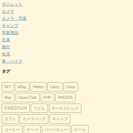
ガジェット
カメラ
カメラ・写真
キャンプ
写真用品
文具
旅行
生活
車・バイク
タグ
DIY
eBay
Helios
Lamy
Linux
Mac
OpenJTalk
PHP
RHODIA
STAEDTLER
うどん
オールドレンズ
カフェ
カメラバッグ
キャンプ
コーヒー
サーバ
バーベキュー
ビール