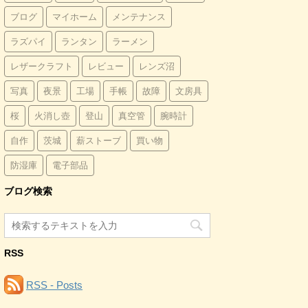
ブログ
マイホーム
メンテナンス
ラズパイ
ランタン
ラーメン
レザークラフト
レビュー
レンズ沼
写真
夜景
工場
手帳
故障
文房具
桜
火消し壺
登山
真空管
腕時計
自作
茨城
薪ストーブ
買い物
防湿庫
電子部品
ブログ検索
RSS
RSS - Posts