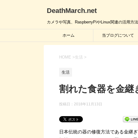
DeathMarch.net
カメラや写真、RaspberryPiやLinux関連
ホーム
当ブログについて
HOME
>
生活
>
生活
割れた食器を金継ぎ
投稿日：
2018年11月13日
日本伝統の器の修復方法である金継ぎ