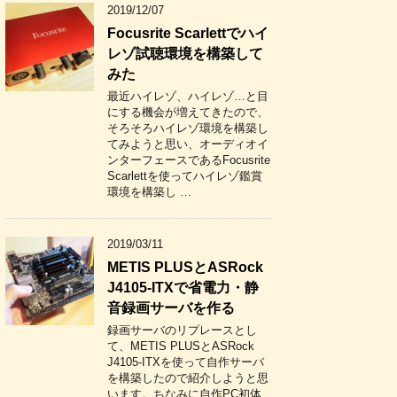
2019/12/07
Focusrite Scarlettでハイ
レゾ試聴環境を構築して
みた
最近ハイレゾ、ハイレゾ…と目
にする機会が増えてきたので、
そろそろハイレゾ環境を構築し
てみようと思い、オーディオイ
ンターフェースであるFocusrite
Scarlettを使ってハイレゾ鑑賞
環境を構築し …
2019/03/11
METIS PLUSとASRock
J4105-ITXで省電力・静
音録画サーバを作る
録画サーバのリプレースとし
て、METIS PLUSとASRock
J4105-ITXを使って自作サーバ
を構築したので紹介しようと思
います。ちなみに自作PC初体