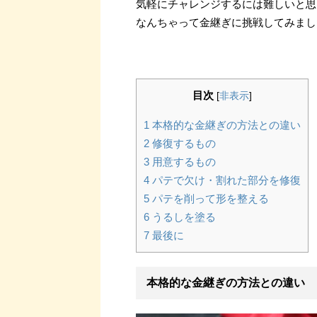
気軽にチャレンジするには難しいと思
なんちゃって金継ぎに挑戦してみまし
目次
[
非表示
]
1
本格的な金継ぎの方法との違い
2
修復するもの
3
用意するもの
4
パテで欠け・割れた部分を修復
5
パテを削って形を整える
6
うるしを塗る
7
最後に
本格的な金継ぎの方法との違い