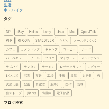
生活
車・バイク
タグ
DIY
eBay
Helios
Lamy
Linux
Mac
OpenJTalk
PHP
RHODIA
STAEDTLER
うどん
オールドレンズ
カフェ
カメラバッグ
キャンプ
コーヒー
サーバ
バーベキュー
ビール
ブログ
マイホーム
メンテナンス
ラズパイ
ランタン
ラーメン
レザークラフト
レビュー
レンズ沼
写真
夜景
工場
手帳
故障
文房具
桜
火消し壺
登山
真空管
腕時計
自作
茨城
薪ストーブ
買い物
防湿庫
電子部品
ブログ検索