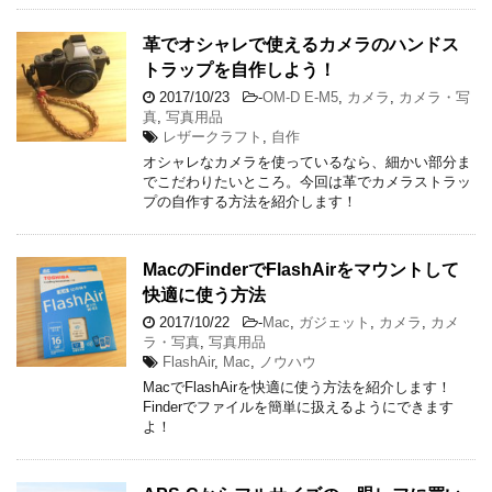
革でオシャレで使えるカメラのハンドス
トラップを自作しよう！
2017/10/23
-
OM-D E-M5
,
カメラ
,
カメラ・写
真
,
写真用品
レザークラフト
,
自作
オシャレなカメラを使っているなら、細かい部分ま
でこだわりたいところ。今回は革でカメラストラッ
プの自作する方法を紹介します！
MacのFinderでFlashAirをマウントして
快適に使う方法
2017/10/22
-
Mac
,
ガジェット
,
カメラ
,
カメ
ラ・写真
,
写真用品
FlashAir
,
Mac
,
ノウハウ
MacでFlashAirを快適に使う方法を紹介します！
Finderでファイルを簡単に扱えるようにできます
よ！