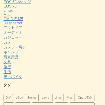
EOS 5D Mark IV
EOS 7D
Linux
Mac
OM-D E-M5
RaspberryPi
アウトドア
オーディオ
ガジェット
カメラ
カメラ・写真
キャンプ
写真用品
文具
旅行
生活
車・バイク
タグ
DIY
eBay
Helios
Lamy
Linux
Mac
OpenJTalk