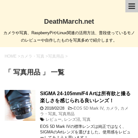
DeathMarch.net
カメラや写真、RaspberryPiやLinux関連の活用方法、普段使っているモノ
のレビューや自作したものを写真多めで紹介します。
HOME
>
カメラ・写真
>
写真用品
>
「 写真用品 」 一覧
SIGMA 24-105mm/F4 Artは所有欲と撮る
楽しさを感じられる良いレンズ！
2018/02/28
-
EOS 5D Mark IV
,
カメラ
,
カメ
ラ・写真
,
写真用品
レビュー
,
レンズ沼
,
写真
EOS 5D Mark IVの標準レンズは純正ではなく、
SIGMAのArtレンズを選びました。使用感をレビュ
ーしてみようと思います！