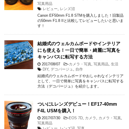
写真用品
レビュー
,
レンズ沼
Canon EF50mm F1.8 STMを購入しました！旧製品
の50mm F1.8 IIと比較してレビューしたいと思いま
す！
結婚式のウェルカムボードやインテリア
にも使える！一日で簡単・綺麗に写真を
キャンバスに転写する方法
2017/08/07
-
カメラ・写真
,
写真用品
,
生活
DIY
,
デコパージュ
,
自作
結婚式のウェルカムボードやおしゃれなインテリア
として、一日で簡単に写真をキャンバスに転写する
方法（デコパージュ）を紹介します。
ついにLレンズデビュー！EF17-40mm
F4L USMを購入！
2017/07/30
-
EOS 7D
,
カメラ
,
カメラ・写真
,
写真用品
レビュー
,
レンズ沼
,
写真