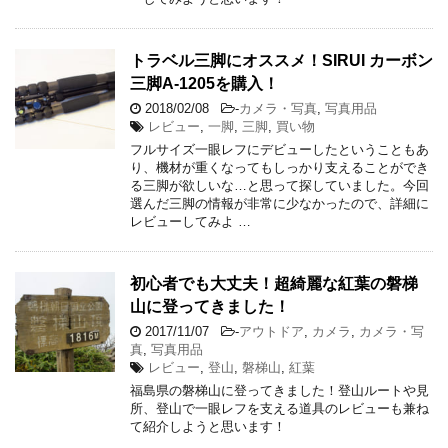
トラベル三脚にオススメ！SIRUI カーボン
三脚A-1205を購入！
2018/02/08
-
カメラ・写真
,
写真用品
レビュー
,
一脚
,
三脚
,
買い物
フルサイズ一眼レフにデビューしたということもあ
り、機材が重くなってもしっかり支えることができ
る三脚が欲しいな…と思って探していました。今回
選んだ三脚の情報が非常に少なかったので、詳細に
レビューしてみよ …
初心者でも大丈夫！超綺麗な紅葉の磐梯
山に登ってきました！
2017/11/07
-
アウトドア
,
カメラ
,
カメラ・写
真
,
写真用品
レビュー
,
登山
,
磐梯山
,
紅葉
福島県の磐梯山に登ってきました！登山ルートや見
所、登山で一眼レフを支える道具のレビューも兼ね
て紹介しようと思います！