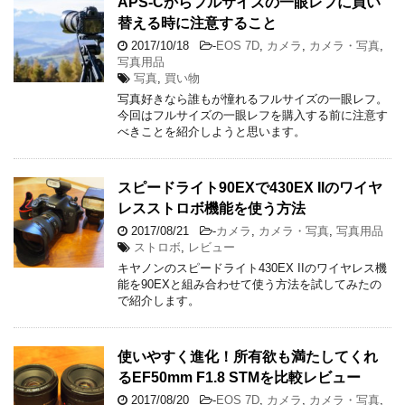
APS-Cからフルサイズの一眼レフに買い
替える時に注意すること
2017/10/18
-
EOS 7D
,
カメラ
,
カメラ・写真
,
写真用品
写真
,
買い物
写真好きなら誰もが憧れるフルサイズの一眼レフ。
今回はフルサイズの一眼レフを購入する前に注意す
べきことを紹介しようと思います。
スピードライト90EXで430EX IIのワイヤ
レスストロボ機能を使う方法
2017/08/21
-
カメラ
,
カメラ・写真
,
写真用品
ストロボ
,
レビュー
キヤノンのスピードライト430EX IIのワイヤレス機
能を90EXと組み合わせて使う方法を試してみたの
で紹介します。
使いやすく進化！所有欲も満たしてくれ
るEF50mm F1.8 STMを比較レビュー
2017/08/20
-
EOS 7D
,
カメラ
,
カメラ・写真
,