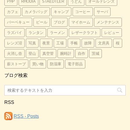
PHP
RHODIA
STAEDTLER
うどん
オールドレンズ
カフェ
カメラバッグ
キャンプ
コーヒー
サーバ
バーベキュー
ビール
ブログ
マイホーム
メンテナンス
ラズパイ
ランタン
ラーメン
レザークラフト
レビュー
レンズ沼
写真
夜景
工場
手帳
故障
文房具
桜
火消し壺
登山
真空管
腕時計
自作
茨城
薪ストーブ
買い物
防湿庫
電子部品
ブログ検索
RSS
RSS - Posts