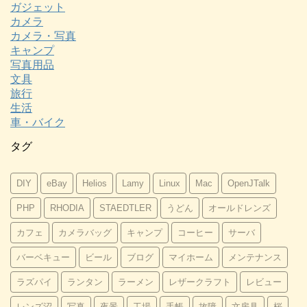
ガジェット
カメラ
カメラ・写真
キャンプ
写真用品
文具
旅行
生活
車・バイク
タグ
DIY
eBay
Helios
Lamy
Linux
Mac
OpenJTalk
PHP
RHODIA
STAEDTLER
うどん
オールドレンズ
カフェ
カメラバッグ
キャンプ
コーヒー
サーバ
バーベキュー
ビール
ブログ
マイホーム
メンテナンス
ラズパイ
ランタン
ラーメン
レザークラフト
レビュー
レンズ沼
写真
夜景
工場
手帳
故障
文房具
桜