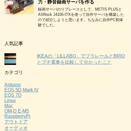
力・静音録画サーバを作る
録画サーバのリプレースとして、METIS PLUSと
ASRock J4105-ITXを使って自作サーバを構築した
ので紹介しようと思います。ちなみに自作PC初体
験でした。
人気記事
IKEAの「LILLABO」でプラレールとBRIO
とプチ電車を比較して分かったこと
カテゴリ
Arduino
EOS 5D Mark IV
EOS 7D
Linux
Mac
OM-D E-M5
RaspberryPi
アウトドア
オーディオ