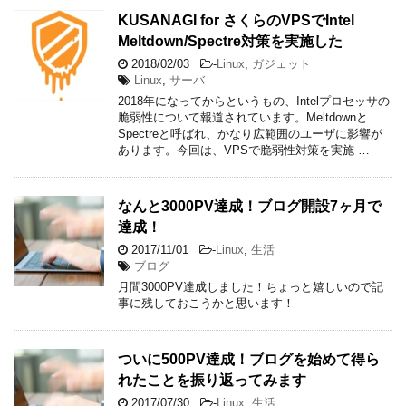
KUSANAGI for さくらのVPSでIntel
Meltdown/Spectre対策を実施した
2018/02/03
-
Linux
,
ガジェット
Linux
,
サーバ
2018年になってからというもの、Intelプロセッサの
脆弱性について報道されています。Meltdownと
Spectreと呼ばれ、かなり広範囲のユーザに影響が
あります。今回は、VPSで脆弱性対策を実施 …
なんと3000PV達成！ブログ開設7ヶ月で
達成！
2017/11/01
-
Linux
,
生活
ブログ
月間3000PV達成しました！ちょっと嬉しいので記
事に残しておこうかと思います！
ついに500PV達成！ブログを始めて得ら
れたことを振り返ってみます
2017/07/30
-
Linux
,
生活