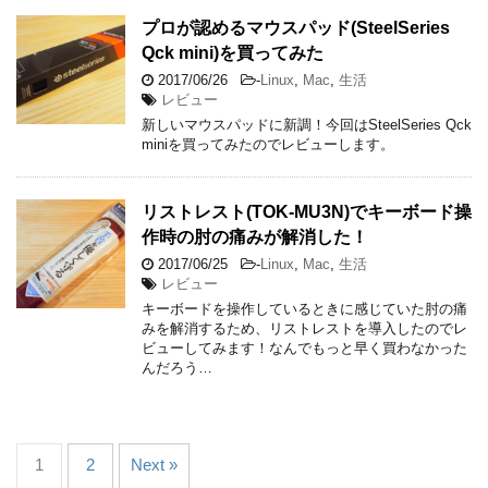
プロが認めるマウスパッド(SteelSeries
Qck mini)を買ってみた
2017/06/26
-
Linux
,
Mac
,
生活
レビュー
新しいマウスパッドに新調！今回はSteelSeries Qck
miniを買ってみたのでレビューします。
リストレスト(TOK-MU3N)でキーボード操
作時の肘の痛みが解消した！
2017/06/25
-
Linux
,
Mac
,
生活
レビュー
キーボードを操作しているときに感じていた肘の痛
みを解消するため、リストレストを導入したのでレ
ビューしてみます！なんでもっと早く買わなかった
んだろう…
1
2
Next »