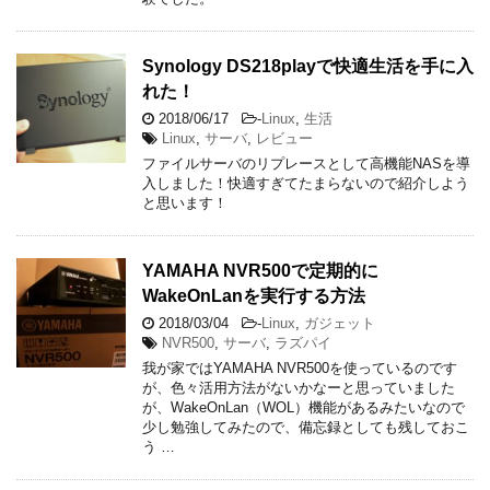
Synology DS218playで快適生活を手に入
れた！
2018/06/17
-
Linux
,
生活
Linux
,
サーバ
,
レビュー
ファイルサーバのリプレースとして高機能NASを導
入しました！快適すぎてたまらないので紹介しよう
と思います！
YAMAHA NVR500で定期的に
WakeOnLanを実行する方法
2018/03/04
-
Linux
,
ガジェット
NVR500
,
サーバ
,
ラズパイ
我が家ではYAMAHA NVR500を使っているのです
が、色々活用方法がないかなーと思っていました
が、WakeOnLan（WOL）機能があるみたいなので
少し勉強してみたので、備忘録としても残しておこ
う …