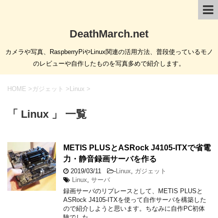
DeathMarch.net
カメラや写真、RaspberryPiやLinux関連の活用方法、普段使っているモノ
のレビューや自作したものを写真多めで紹介します。
HOME
>
ガジェット
>
Linux
>
「 Linux 」 一覧
METIS PLUSとASRock J4105-ITXで省電
力・静音録画サーバを作る
2019/03/11
-
Linux
,
ガジェット
Linux
,
サーバ
録画サーバのリプレースとして、METIS PLUSと
ASRock J4105-ITXを使って自作サーバを構築した
ので紹介しようと思います。ちなみに自作PC初体
験でした。