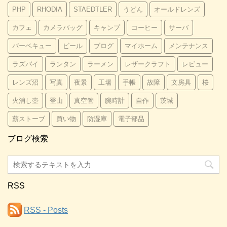
PHP
RHODIA
STAEDTLER
うどん
オールドレンズ
カフェ
カメラバッグ
キャンプ
コーヒー
サーバ
バーベキュー
ビール
ブログ
マイホーム
メンテナンス
ラズパイ
ランタン
ラーメン
レザークラフト
レビュー
レンズ沼
写真
夜景
工場
手帳
故障
文房具
桜
火消し壺
登山
真空管
腕時計
自作
茨城
薪ストーブ
買い物
防湿庫
電子部品
ブログ検索
RSS
RSS - Posts